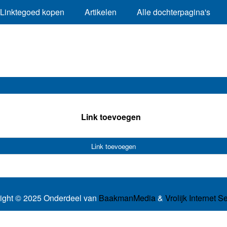
Linktegoed kopen
Artikelen
Alle dochterpagina's
Link toevoegen
Link toevoegen
ight © 2025 Onderdeel van
BaakmanMedia
&
Vrolijk Internet S